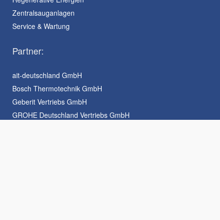
Zentralsauganlagen
Service & Wartung
Partner:
ait-deutschland GmbH
Bosch Thermotechnik GmbH
Geberit Vertriebs GmbH
GROHE Deutschland Vertriebs GmbH
Hansgrohe Deutschland Vertriebs GmbH
Ideal Standard GmbH
KEUCO GmbH & Co. KG
RIHO International b.v.
Robert Thomas, Metall- und Elektrowerke GmbH & Co. KG
Vaillant Deutschland GmbH & Co. KG
WOLF GMBH